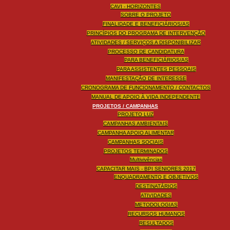
CAVI - HORIZONTES
SOBRE O PROJETO
FINALIDADE E BENEFICIÁRIOS/AS
PRINCÍPIOS DO PROGRAMA DE INTERVENÇÃO
ATIVIDADES / SERVIÇOS A DISPONIBILIZAR
PROCESSO DE CANDIDATURA
PARA BENEFICIÁRIOS/AS
PARA ASSISTENTES PESSOAIS
MANIFESTAÇÃO DE INTERESSE
CRONOGRAMA DE FUNCIONAMENTO / CONTACTOS
MANUAL DE APOIO À VIDA INDEPENDENTE
PROJETOS / CAMPANHAS
PROJETO LUZ
CAMPANHAS AMBIENTAIS
CAMPANHA APOIO ALIMENTAR
CAMPANHAS SOCIAIS
PROJETOS TERMINADOS
Multivivências
CAPACITAR MAIS - BPI SENIORES 2017
ENQUADRAMENTO E OBJETIVOS
DESTINATÁRIOS
ATIVIDADES
METODOLOGIAS
RECURSOS HUMANOS
RESULTADOS