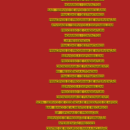
HORÁRIOS / CONTACTOS
SAD - SERVIÇO DE APOIO DOMICILIÁRIO
FINALIDADE / DESTINATÁRIOS
PRINCÍPIOS DO PROGRAMA DE INTERVENÇÃO
ATIVIDADES / SERVIÇOS A DISPONIBILIZAR
PROCESSO DE CANDIDATURA
HORÁRIOS / CONTACTOS
LAR RESIDENCIAL
FINALIDADE / DESTINATÁRIOS
PRINCÍPIOS DO PROGRAMA DE INTERVENÇÃO
SERVIÇOS A DISPONIBILIZAR
PROCESSO DE CANDIDATURA
CRONOGRAMA DE FUNCIONAMENTO
RA - RESIDÊNCIA AUTÓNOMA
FINALIDADE / DESTINATÁRIOS
PRINCÍPIOS DO PROGRAMA DE INTERVENÇÃO
SERVIÇOS A DISPONIBILIZAR
PROCESSO DE CANDIDATURA
CRONOGRAMA DE FUNCIONAMENTO
SCPA - SERVIÇO DE CEDÊNCIA DE PRODUTOS DE APOIO
BAR - BANCO DE ALIMENTOS E RECURSOS
OP - OFICINAS DE PRODUÇÃO
SERVIÇOS DE PRODUÇÃO E FORMAÇÃO
INTERVENÇÃO PRECOCE
CENTRO DE RECURSOS PARA A INCLUSÃO