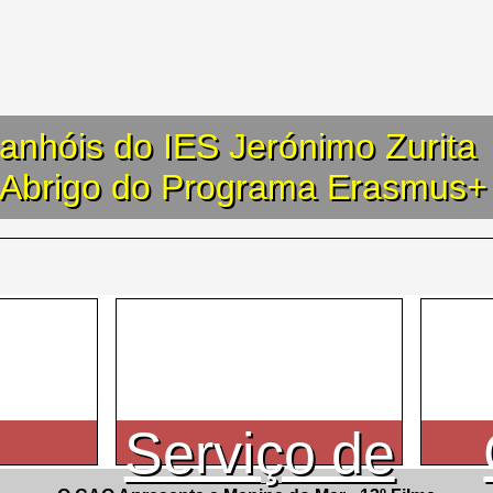
anhóis do IES Jerónimo Zurita
o Abrigo do Programa Erasmus+
Serviço de