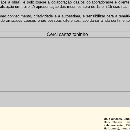
os à obra”, e solicitou-se a colaboração das/os colaboradoras/e e clientes
realização um trailer. A apresentação dos mesmos será de 15 em 15 dias nas 
mo conhecimento, criatividade e a autoestima, e sensibilizar para a temáti
os de amizades coesos entre pessoas diferentes, aborda-se ainda sentimen
Dois olhares, uma
Dois olhares, um
independente! Fili
Horizontes), protag