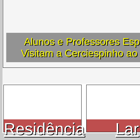
Alunos e Professores Esp
Visitam a Cerciespinho a
Residência
Lar