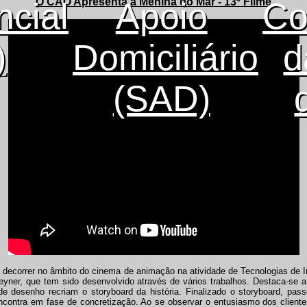
O CAO Apresenta a Menina do Mar - 13º Filme
ncial
Apoio
Co
)
Domiciliário
d
(SAD)
 decorrer no âmbito do cinema de animação na atividade de Tecnologias de 
yner, que tem sido desenvolvido através de vários trabalhos. Destaca-se a s
s de desenho recriam o storyboard da história. Finalizado o storyboard, p
 encontra em fase de concretização. Ao se observar o entusiasmo dos cliente