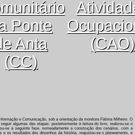
munitário
Atividad
a Ponte
Ocupacio
de Anta
(CAO)
(CC)
Informação e Comunicação, sob a orientação da monitora Fátima Milheiro. O
eguir algumas das etapas: posteriormente à leitura do livro, realizou-se o
assou-se à seguinte fase, nomeadamente a construção dos cenários, com a
s e os resultados dos desenhos da história, reajustou-se o planeamento, e