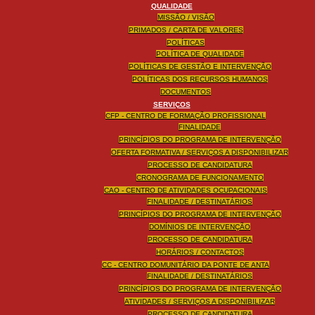
QUALIDADE
MISSÃO / VISÃO
PRIMADOS / CARTA DE VALORES
POLÍTICAS
POLÍTICA DE QUALIDADE
POLÍTICAS DE GESTÃO E INTERVENÇÃO
POLÍTICAS DOS RECURSOS HUMANOS
DOCUMENTOS
SERVIÇOS
CFP - CENTRO DE FORMAÇÃO PROFISSIONAL
FINALIDADE
PRINCÍPIOS DO PROGRAMA DE INTERVENÇÃO
OFERTA FORMATIVA / SERVIÇOS A DISPONIBILIZAR
PROCESSO DE CANDIDATURA
CRONOGRAMA DE FUNCIONAMENTO
CAO - CENTRO DE ATIVIDADES OCUPACIONAIS
FINALIDADE / DESTINATÁRIOS
PRINCÍPIOS DO PROGRAMA DE INTERVENÇÃO
DOMÍNIOS DE INTERVENÇÃO
PROCESSO DE CANDIDATURA
HORÁRIOS / CONTACTOS
CC - CENTRO DOMUNITÁRIO DA PONTE DE ANTA
FINALIDADE / DESTINATÁRIOS
PRINCÍPIOS DO PROGRAMA DE INTERVENÇÃO
ATIVIDADES / SERVIÇOS A DISPONIBILIZAR
PROCESSO DE CANDIDATURA