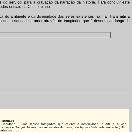
 do serviço, para a gravação da narração da história. Para concluir este
redes sociais da Cerciespinho.
ca do ambiente e da diversidade dos seres existentes no mar, transmitir a
tos como saudade e amor através do imaginário que é descrito ao longo da
 liberdade
a liberdade – uma sessão fotográfica que celebra a maternidade, a arte e a vida
pa Leça e Gonçalo Morais, destinatários/as do Serviço de Apoio à Vida Independente (SAVI
onizaram u.....