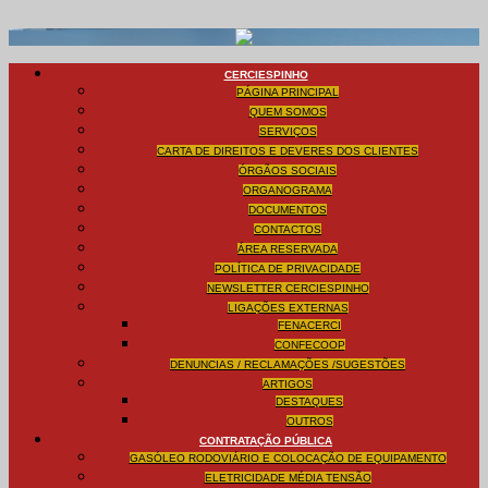
CERCIESPINHO
PÁGINA PRINCIPAL
QUEM SOMOS
SERVIÇOS
CARTA DE DIREITOS E DEVERES DOS CLIENTES
ÓRGÃOS SOCIAIS
ORGANOGRAMA
DOCUMENTOS
CONTACTOS
ÁREA RESERVADA
POLÍTICA DE PRIVACIDADE
NEWSLETTER CERCIESPINHO
LIGAÇÕES EXTERNAS
FENACERCI
CONFECOOP
DENUNCIAS / RECLAMAÇÕES /SUGESTÕES
ARTIGOS
DESTAQUES
OUTROS
CONTRATAÇÃO PÚBLICA
GASÓLEO RODOVIÁRIO E COLOCAÇÃO DE EQUIPAMENTO
ELETRICIDADE MÉDIA TENSÃO