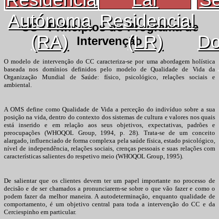
Autónoma
Residencial
CC - Princípios do Programa de
(RA)
(LR)
Do
Intervenção
O modelo de intervenção do CC caracteriza-se por uma abordagem holística
baseada nos domínios definidos pelo modelo de Qualidade de Vida da
Organização Mundial de Saúde: físico, psicológico, relações sociais e
ambiental.
A OMS define como Qualidade de Vida a perceção do indivíduo sobre a sua
posição na vida, dentro do contexto dos sistemas de cultura e valores nos quais
está inserido e em relação aos seus objetivos, expectativas, padrões e
preocupações (WHOQOL Group, 1994, p. 28). Trata-se de um conceito
alargado, influenciado de forma complexa pela saúde física, estado psicológico,
nível de independência, relações sociais, crenças pessoais e suas relações com
características salientes do respetivo meio (WHOQOL Group, 1995).
De salientar que os clientes devem ter um papel importante no processo de
decisão e de ser chamados a pronunciarem-se sobre o que vão fazer e como o
podem fazer da melhor maneira. A autodeterminação, enquanto qualidade de
comportamento, é um objetivo central para toda a intervenção do CC e da
Cerciespinho em particular.