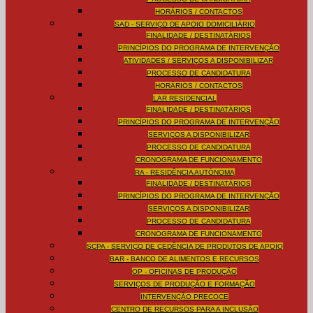
HORÁRIOS / CONTACTOS
SAD - SERVIÇO DE APOIO DOMICILIÁRIO
FINALIDADE / DESTINATÁRIOS
PRINCÍPIOS DO PROGRAMA DE INTERVENÇÃO
ATIVIDADES / SERVIÇOS A DISPONIBILIZAR
PROCESSO DE CANDIDATURA
HORÁRIOS / CONTACTOS
LAR RESIDENCIAL
FINALIDADE / DESTINATÁRIOS
PRINCÍPIOS DO PROGRAMA DE INTERVENÇÃO
SERVIÇOS A DISPONIBILIZAR
PROCESSO DE CANDIDATURA
CRONOGRAMA DE FUNCIONAMENTO
RA - RESIDÊNCIA AUTÓNOMA
FINALIDADE / DESTINATÁRIOS
PRINCÍPIOS DO PROGRAMA DE INTERVENÇÃO
SERVIÇOS A DISPONIBILIZAR
PROCESSO DE CANDIDATURA
CRONOGRAMA DE FUNCIONAMENTO
SCPA - SERVIÇO DE CEDÊNCIA DE PRODUTOS DE APOIO
BAR - BANCO DE ALIMENTOS E RECURSOS
OP - OFICINAS DE PRODUÇÃO
SERVIÇOS DE PRODUÇÃO E FORMAÇÃO
INTERVENÇÃO PRECOCE
CENTRO DE RECURSOS PARA A INCLUSÃO