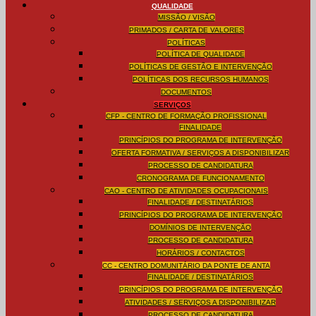
QUALIDADE
MISSÃO / VISÃO
PRIMADOS / CARTA DE VALORES
POLÍTICAS
POLÍTICA DE QUALIDADE
POLÍTICAS DE GESTÃO E INTERVENÇÃO
POLÍTICAS DOS RECURSOS HUMANOS
DOCUMENTOS
SERVIÇOS
CFP - CENTRO DE FORMAÇÃO PROFISSIONAL
FINALIDADE
PRINCÍPIOS DO PROGRAMA DE INTERVENÇÃO
OFERTA FORMATIVA / SERVIÇOS A DISPONIBILIZAR
PROCESSO DE CANDIDATURA
CRONOGRAMA DE FUNCIONAMENTO
CAO - CENTRO DE ATIVIDADES OCUPACIONAIS
FINALIDADE / DESTINATÁRIOS
PRINCÍPIOS DO PROGRAMA DE INTERVENÇÃO
DOMÍNIOS DE INTERVENÇÃO
PROCESSO DE CANDIDATURA
HORÁRIOS / CONTACTOS
CC - CENTRO DOMUNITÁRIO DA PONTE DE ANTA
FINALIDADE / DESTINATÁRIOS
PRINCÍPIOS DO PROGRAMA DE INTERVENÇÃO
ATIVIDADES / SERVIÇOS A DISPONIBILIZAR
PROCESSO DE CANDIDATURA