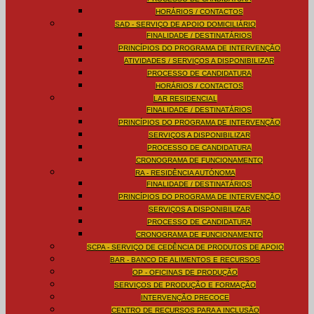
HORÁRIOS / CONTACTOS
SAD - SERVIÇO DE APOIO DOMICILIÁRIO
FINALIDADE / DESTINATÁRIOS
PRINCÍPIOS DO PROGRAMA DE INTERVENÇÃO
ATIVIDADES / SERVIÇOS A DISPONIBILIZAR
PROCESSO DE CANDIDATURA
HORÁRIOS / CONTACTOS
LAR RESIDENCIAL
FINALIDADE / DESTINATÁRIOS
PRINCÍPIOS DO PROGRAMA DE INTERVENÇÃO
SERVIÇOS A DISPONIBILIZAR
PROCESSO DE CANDIDATURA
CRONOGRAMA DE FUNCIONAMENTO
RA - RESIDÊNCIA AUTÓNOMA
FINALIDADE / DESTINATÁRIOS
PRINCÍPIOS DO PROGRAMA DE INTERVENÇÃO
SERVIÇOS A DISPONIBILIZAR
PROCESSO DE CANDIDATURA
CRONOGRAMA DE FUNCIONAMENTO
SCPA - SERVIÇO DE CEDÊNCIA DE PRODUTOS DE APOIO
BAR - BANCO DE ALIMENTOS E RECURSOS
OP - OFICINAS DE PRODUÇÃO
SERVIÇOS DE PRODUÇÃO E FORMAÇÃO
INTERVENÇÃO PRECOCE
CENTRO DE RECURSOS PARA A INCLUSÃO