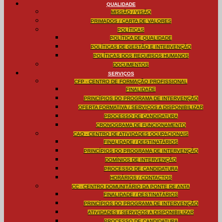
QUALIDADE
MISSÃO / VISÃO
PRIMADOS / CARTA DE VALORES
POLÍTICAS
POLÍTICA DE QUALIDADE
POLÍTICAS DE GESTÃO E INTERVENÇÃO
POLÍTICAS DOS RECURSOS HUMANOS
DOCUMENTOS
SERVIÇOS
CFP - CENTRO DE FORMAÇÃO PROFISSIONAL
FINALIDADE
PRINCÍPIOS DO PROGRAMA DE INTERVENÇÃO
OFERTA FORMATIVA / SERVIÇOS A DISPONIBILIZAR
PROCESSO DE CANDIDATURA
CRONOGRAMA DE FUNCIONAMENTO
CAO - CENTRO DE ATIVIDADES OCUPACIONAIS
FINALIDADE / DESTINATÁRIOS
PRINCÍPIOS DO PROGRAMA DE INTERVENÇÃO
DOMÍNIOS DE INTERVENÇÃO
PROCESSO DE CANDIDATURA
HORÁRIOS / CONTACTOS
CC - CENTRO DOMUNITÁRIO DA PONTE DE ANTA
FINALIDADE / DESTINATÁRIOS
PRINCÍPIOS DO PROGRAMA DE INTERVENÇÃO
ATIVIDADES / SERVIÇOS A DISPONIBILIZAR
PROCESSO DE CANDIDATURA