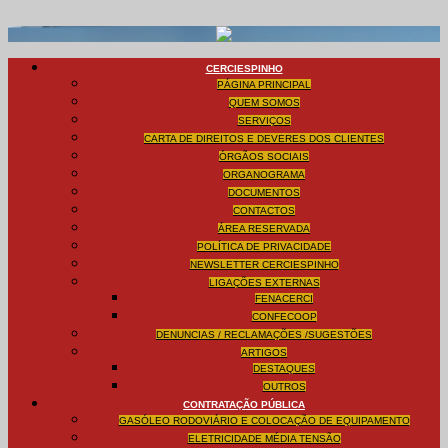
CERCIESPINHO
PÁGINA PRINCIPAL
QUEM SOMOS
SERVIÇOS
CARTA DE DIREITOS E DEVERES DOS CLIENTES
ÓRGÃOS SOCIAIS
ORGANOGRAMA
DOCUMENTOS
CONTACTOS
ÁREA RESERVADA
POLÍTICA DE PRIVACIDADE
NEWSLETTER CERCIESPINHO
LIGAÇÕES EXTERNAS
FENACERCI
CONFECOOP
DENUNCIAS / RECLAMAÇÕES /SUGESTÕES
ARTIGOS
DESTAQUES
OUTROS
CONTRATAÇÃO PÚBLICA
GASÓLEO RODOVIÁRIO E COLOCAÇÃO DE EQUIPAMENTO
ELETRICIDADE MÉDIA TENSÃO