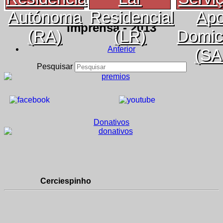
Autónoma
Residencial
Apo
Imprensa - 2013
(RA)
(LR)
Domici
Anterior
(SA
Pesquisar
Donativos
Cerciespinho