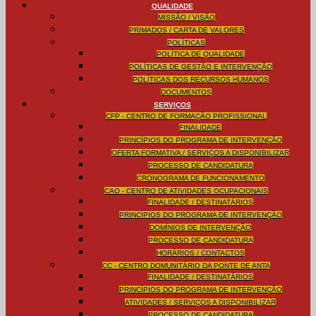
QUALIDADE
MISSÃO / VISÃO
PRIMADOS / CARTA DE VALORES
POLÍTICAS
POLÍTICA DE QUALIDADE
POLÍTICAS DE GESTÃO E INTERVENÇÃO
POLÍTICAS DOS RECURSOS HUMANOS
DOCUMENTOS
SERVIÇOS
CFP - CENTRO DE FORMAÇÃO PROFISSIONAL
FINALIDADE
PRINCÍPIOS DO PROGRAMA DE INTERVENÇÃO
OFERTA FORMATIVA / SERVIÇOS A DISPONIBILIZAR
PROCESSO DE CANDIDATURA
CRONOGRAMA DE FUNCIONAMENTO
CAO - CENTRO DE ATIVIDADES OCUPACIONAIS
FINALIDADE / DESTINATÁRIOS
PRINCÍPIOS DO PROGRAMA DE INTERVENÇÃO
DOMÍNIOS DE INTERVENÇÃO
PROCESSO DE CANDIDATURA
HORÁRIOS / CONTACTOS
CC - CENTRO DOMUNITÁRIO DA PONTE DE ANTA
FINALIDADE / DESTINATÁRIOS
PRINCÍPIOS DO PROGRAMA DE INTERVENÇÃO
ATIVIDADES / SERVIÇOS A DISPONIBILIZAR
PROCESSO DE CANDIDATURA