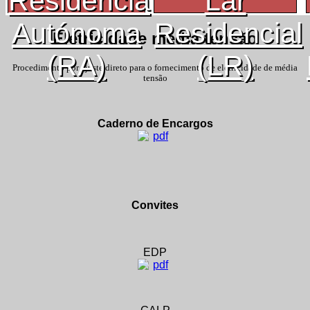
Residência
Lar
Autónoma
Residencial
Eletricidade média tensão
(RA)
(LR)
Procedimento por ajuste direto para o
fornecimento de eletricidade de média
tensão
Caderno de Encargos
Convites
EDP