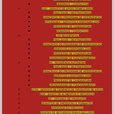
HORÁRIOS / CONTACTOS
SAD - SERVIÇO DE APOIO DOMICILIÁRIO
FINALIDADE / DESTINATÁRIOS
PRINCÍPIOS DO PROGRAMA DE INTERVENÇÃO
ATIVIDADES / SERVIÇOS A DISPONIBILIZAR
PROCESSO DE CANDIDATURA
HORÁRIOS / CONTACTOS
LAR RESIDENCIAL
FINALIDADE / DESTINATÁRIOS
PRINCÍPIOS DO PROGRAMA DE INTERVENÇÃO
SERVIÇOS A DISPONIBILIZAR
PROCESSO DE CANDIDATURA
CRONOGRAMA DE FUNCIONAMENTO
RA - RESIDÊNCIA AUTÓNOMA
FINALIDADE / DESTINATÁRIOS
PRINCÍPIOS DO PROGRAMA DE INTERVENÇÃO
SERVIÇOS A DISPONIBILIZAR
PROCESSO DE CANDIDATURA
CRONOGRAMA DE FUNCIONAMENTO
SCPA - SERVIÇO DE CEDÊNCIA DE PRODUTOS DE APOIO
BAR - BANCO DE ALIMENTOS E RECURSOS
OP - OFICINAS DE PRODUÇÃO
SERVIÇOS DE PRODUÇÃO E FORMAÇÃO
INTERVENÇÃO PRECOCE
CENTRO DE RECURSOS PARA A INCLUSÃO