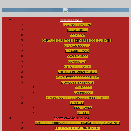
CERCIESPINHO
PÁGINA PRINCIPAL
QUEM SOMOS
SERVIÇOS
CARTA DE DIREITOS E DEVERES DOS CLIENTES
ÓRGÃOS SOCIAIS
ORGANOGRAMA
DOCUMENTOS
CONTACTOS
ÁREA RESERVADA
POLÍTICA DE PRIVACIDADE
NEWSLETTER CERCIESPINHO
LIGAÇÕES EXTERNAS
FENACERCI
CONFECOOP
DENUNCIAS / RECLAMAÇÕES /SUGESTÕES
ARTIGOS
DESTAQUES
OUTROS
CONTRATAÇÃO PÚBLICA
GASÓLEO RODOVIÁRIO E COLOCAÇÃO DE EQUIPAMENTO
ELETRICIDADE MÉDIA TENSÃO