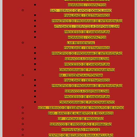
HORÁRIOS / CONTACTOS
SAD - SERVIÇO DE APOIO DOMICILIÁRIO
FINALIDADE / DESTINATÁRIOS
PRINCÍPIOS DO PROGRAMA DE INTERVENÇÃO
ATIVIDADES / SERVIÇOS A DISPONIBILIZAR
PROCESSO DE CANDIDATURA
HORÁRIOS / CONTACTOS
LAR RESIDENCIAL
FINALIDADE / DESTINATÁRIOS
PRINCÍPIOS DO PROGRAMA DE INTERVENÇÃO
SERVIÇOS A DISPONIBILIZAR
PROCESSO DE CANDIDATURA
CRONOGRAMA DE FUNCIONAMENTO
RA - RESIDÊNCIA AUTÓNOMA
FINALIDADE / DESTINATÁRIOS
PRINCÍPIOS DO PROGRAMA DE INTERVENÇÃO
SERVIÇOS A DISPONIBILIZAR
PROCESSO DE CANDIDATURA
CRONOGRAMA DE FUNCIONAMENTO
SCPA - SERVIÇO DE CEDÊNCIA DE PRODUTOS DE APOIO
BAR - BANCO DE ALIMENTOS E RECURSOS
OP - OFICINAS DE PRODUÇÃO
SERVIÇOS DE PRODUÇÃO E FORMAÇÃO
INTERVENÇÃO PRECOCE
CENTRO DE RECURSOS PARA A INCLUSÃO