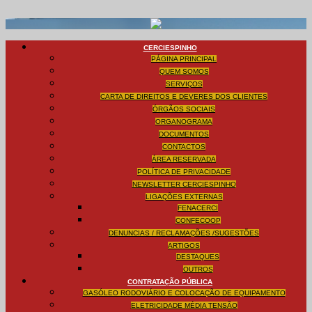
CERCIESPINHO
PÁGINA PRINCIPAL
QUEM SOMOS
SERVIÇOS
CARTA DE DIREITOS E DEVERES DOS CLIENTES
ÓRGÃOS SOCIAIS
ORGANOGRAMA
DOCUMENTOS
CONTACTOS
ÁREA RESERVADA
POLÍTICA DE PRIVACIDADE
NEWSLETTER CERCIESPINHO
LIGAÇÕES EXTERNAS
FENACERCI
CONFECOOP
DENUNCIAS / RECLAMAÇÕES /SUGESTÕES
ARTIGOS
DESTAQUES
OUTROS
CONTRATAÇÃO PÚBLICA
GASÓLEO RODOVIÁRIO E COLOCAÇÃO DE EQUIPAMENTO
ELETRICIDADE MÉDIA TENSÃO