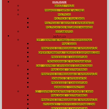
QUALIDADE
MISSÃO / VISÃO
PRIMADOS / CARTA DE VALORES
POLÍTICAS
POLÍTICA DE QUALIDADE
POLÍTICAS DE GESTÃO E INTERVENÇÃO
POLÍTICAS DOS RECURSOS HUMANOS
DOCUMENTOS
SERVIÇOS
CFP - CENTRO DE FORMAÇÃO PROFISSIONAL
FINALIDADE
PRINCÍPIOS DO PROGRAMA DE INTERVENÇÃO
OFERTA FORMATIVA / SERVIÇOS A DISPONIBILIZAR
PROCESSO DE CANDIDATURA
CRONOGRAMA DE FUNCIONAMENTO
CAO - CENTRO DE ATIVIDADES OCUPACIONAIS
FINALIDADE / DESTINATÁRIOS
PRINCÍPIOS DO PROGRAMA DE INTERVENÇÃO
DOMÍNIOS DE INTERVENÇÃO
PROCESSO DE CANDIDATURA
HORÁRIOS / CONTACTOS
CC - CENTRO DOMUNITÁRIO DA PONTE DE ANTA
FINALIDADE / DESTINATÁRIOS
PRINCÍPIOS DO PROGRAMA DE INTERVENÇÃO
ATIVIDADES / SERVIÇOS A DISPONIBILIZAR
PROCESSO DE CANDIDATURA