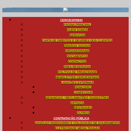
CERCIESPINHO
PÁGINA PRINCIPAL
QUEM SOMOS
SERVIÇOS
CARTA DE DIREITOS E DEVERES DOS CLIENTES
ÓRGÃOS SOCIAIS
ORGANOGRAMA
DOCUMENTOS
CONTACTOS
ÁREA RESERVADA
POLÍTICA DE PRIVACIDADE
NEWSLETTER CERCIESPINHO
LIGAÇÕES EXTERNAS
FENACERCI
CONFECOOP
DENUNCIAS / RECLAMAÇÕES /SUGESTÕES
ARTIGOS
DESTAQUES
OUTROS
CONTRATAÇÃO PÚBLICA
GASÓLEO RODOVIÁRIO E COLOCAÇÃO DE EQUIPAMENTO
ELETRICIDADE MÉDIA TENSÃO