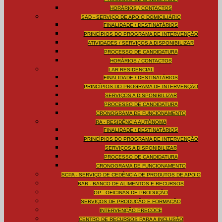
HORÁRIOS / CONTACTOS
SAD - SERVIÇO DE APOIO DOMICILIÁRIO
FINALIDADE / DESTINATÁRIOS
PRINCÍPIOS DO PROGRAMA DE INTERVENÇÃO
ATIVIDADES / SERVIÇOS A DISPONIBILIZAR
PROCESSO DE CANDIDATURA
HORÁRIOS / CONTACTOS
LAR RESIDENCIAL
FINALIDADE / DESTINATÁRIOS
PRINCÍPIOS DO PROGRAMA DE INTERVENÇÃO
SERVIÇOS A DISPONIBILIZAR
PROCESSO DE CANDIDATURA
CRONOGRAMA DE FUNCIONAMENTO
RA - RESIDÊNCIA AUTÓNOMA
FINALIDADE / DESTINATÁRIOS
PRINCÍPIOS DO PROGRAMA DE INTERVENÇÃO
SERVIÇOS A DISPONIBILIZAR
PROCESSO DE CANDIDATURA
CRONOGRAMA DE FUNCIONAMENTO
SCPA - SERVIÇO DE CEDÊNCIA DE PRODUTOS DE APOIO
BAR - BANCO DE ALIMENTOS E RECURSOS
OP - OFICINAS DE PRODUÇÃO
SERVIÇOS DE PRODUÇÃO E FORMAÇÃO
INTERVENÇÃO PRECOCE
CENTRO DE RECURSOS PARA A INCLUSÃO