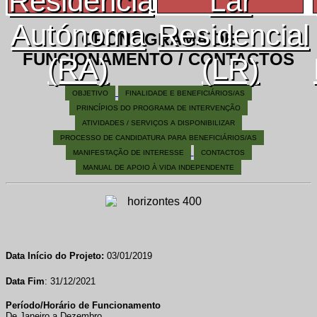
Residência
Lar
Autónoma
Residencial
CRONOGRAMA DE
FUNCIONAMENTO / CONTACTOS
(RA)
(LR)
OBJETIVO
FINALIDADE E BENEFICIÁRIOS/AS
PRINCÍPIOS DO PROGRAMA DE INTERVENÇÃO
ATIVIDADES / SERVIÇOS A DISPONIBILIZAR
PROCESSO DE CANDIDATURA PARA BENEFICIÁRIOS/AS
MANIFESTAÇÃO DE INTERESSE
CONTACTOS
MANUAL DE APOIO À VIDA INDEPENDENTE
Data Início do Projeto:
03/01/2019
Data Fim
: 31/12/2021
Período/Horário de Funcionamento
De Janeiro a Dezembro