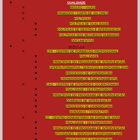
QUALIDADE
MISSÃO / VISÃO
PRIMADOS / CARTA DE VALORES
POLÍTICAS
POLÍTICA DE QUALIDADE
POLÍTICAS DE GESTÃO E INTERVENÇÃO
POLÍTICAS DOS RECURSOS HUMANOS
DOCUMENTOS
SERVIÇOS
CFP - CENTRO DE FORMAÇÃO PROFISSIONAL
FINALIDADE
PRINCÍPIOS DO PROGRAMA DE INTERVENÇÃO
OFERTA FORMATIVA / SERVIÇOS A DISPONIBILIZAR
PROCESSO DE CANDIDATURA
CRONOGRAMA DE FUNCIONAMENTO
CAO - CENTRO DE ATIVIDADES OCUPACIONAIS
FINALIDADE / DESTINATÁRIOS
PRINCÍPIOS DO PROGRAMA DE INTERVENÇÃO
DOMÍNIOS DE INTERVENÇÃO
PROCESSO DE CANDIDATURA
HORÁRIOS / CONTACTOS
CC - CENTRO DOMUNITÁRIO DA PONTE DE ANTA
FINALIDADE / DESTINATÁRIOS
PRINCÍPIOS DO PROGRAMA DE INTERVENÇÃO
ATIVIDADES / SERVIÇOS A DISPONIBILIZAR
PROCESSO DE CANDIDATURA