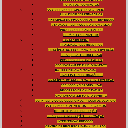
HORÁRIOS / CONTACTOS
SAD - SERVIÇO DE APOIO DOMICILIÁRIO
FINALIDADE / DESTINATÁRIOS
PRINCÍPIOS DO PROGRAMA DE INTERVENÇÃO
ATIVIDADES / SERVIÇOS A DISPONIBILIZAR
PROCESSO DE CANDIDATURA
HORÁRIOS / CONTACTOS
LAR RESIDENCIAL
FINALIDADE / DESTINATÁRIOS
PRINCÍPIOS DO PROGRAMA DE INTERVENÇÃO
SERVIÇOS A DISPONIBILIZAR
PROCESSO DE CANDIDATURA
CRONOGRAMA DE FUNCIONAMENTO
RA - RESIDÊNCIA AUTÓNOMA
FINALIDADE / DESTINATÁRIOS
PRINCÍPIOS DO PROGRAMA DE INTERVENÇÃO
SERVIÇOS A DISPONIBILIZAR
PROCESSO DE CANDIDATURA
CRONOGRAMA DE FUNCIONAMENTO
SCPA - SERVIÇO DE CEDÊNCIA DE PRODUTOS DE APOIO
BAR - BANCO DE ALIMENTOS E RECURSOS
OP - OFICINAS DE PRODUÇÃO
SERVIÇOS DE PRODUÇÃO E FORMAÇÃO
INTERVENÇÃO PRECOCE
CENTRO DE RECURSOS PARA A INCLUSÃO