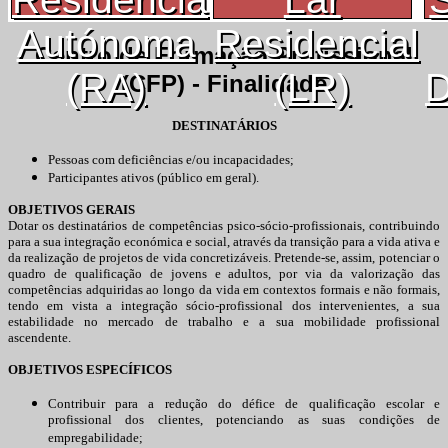
Autónoma
Residencial
Centro de Formação Profissional
(RA)
(LR)
D
(CFP) - Finalidade
DESTINATÁRIOS
Pessoas com deficiências e/ou incapacidades;
Participantes ativos (público em geral).
OBJETIVOS GERAIS
Dotar os destinatários de competências psico-sócio-profissionais, contribuindo
para a sua integração económica e social, através da transição para a vida ativa e
da realização de projetos de vida concretizáveis. Pretende-se, assim, potenciar o
quadro de qualificação de jovens e adultos, por via da valorização das
competências adquiridas ao longo da vida em contextos formais e não formais,
tendo em vista a integração sócio-profissional dos intervenientes, a sua
estabilidade no mercado de trabalho e a sua mobilidade profissional
ascendente.
OBJETIVOS ESPECÍFICOS
Contribuir para a redução do défice de qualificação escolar e
profissional dos clientes, potenciando as suas condições de
empregabilidade;