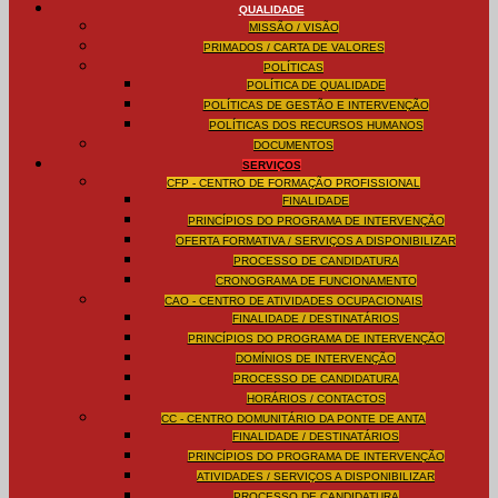
QUALIDADE
MISSÃO / VISÃO
PRIMADOS / CARTA DE VALORES
POLÍTICAS
POLÍTICA DE QUALIDADE
POLÍTICAS DE GESTÃO E INTERVENÇÃO
POLÍTICAS DOS RECURSOS HUMANOS
DOCUMENTOS
SERVIÇOS
CFP - CENTRO DE FORMAÇÃO PROFISSIONAL
FINALIDADE
PRINCÍPIOS DO PROGRAMA DE INTERVENÇÃO
OFERTA FORMATIVA / SERVIÇOS A DISPONIBILIZAR
PROCESSO DE CANDIDATURA
CRONOGRAMA DE FUNCIONAMENTO
CAO - CENTRO DE ATIVIDADES OCUPACIONAIS
FINALIDADE / DESTINATÁRIOS
PRINCÍPIOS DO PROGRAMA DE INTERVENÇÃO
DOMÍNIOS DE INTERVENÇÃO
PROCESSO DE CANDIDATURA
HORÁRIOS / CONTACTOS
CC - CENTRO DOMUNITÁRIO DA PONTE DE ANTA
FINALIDADE / DESTINATÁRIOS
PRINCÍPIOS DO PROGRAMA DE INTERVENÇÃO
ATIVIDADES / SERVIÇOS A DISPONIBILIZAR
PROCESSO DE CANDIDATURA