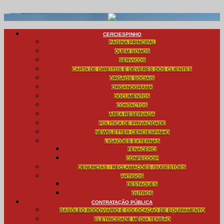
CERCIESPINHO
PÁGINA PRINCIPAL
QUEM SOMOS
SERVIÇOS
CARTA DE DIREITOS E DEVERES DOS CLIENTES
ÓRGÃOS SOCIAIS
ORGANOGRAMA
DOCUMENTOS
CONTACTOS
ÁREA RESERVADA
POLÍTICA DE PRIVACIDADE
NEWSLETTER CERCIESPINHO
LIGAÇÕES EXTERNAS
FENACERCI
CONFECOOP
DENUNCIAS / RECLAMAÇÕES /SUGESTÕES
ARTIGOS
DESTAQUES
OUTROS
CONTRATAÇÃO PÚBLICA
GASÓLEO RODOVIÁRIO E COLOCAÇÃO DE EQUIPAMENTO
ELETRICIDADE MÉDIA TENSÃO