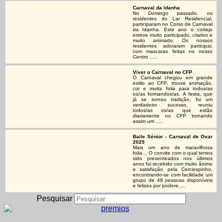
Carnaval da Idanha
No Domingo passado, os
residentes do Lar Residencial,
participaram no Corso de Carnaval
da Idanha. Este ano o cortejo
esteve muito participado, criativo e
muito animado. Os nossos
residentes adoraram participar,
com mascaras feitas no nosso
Centro .....
Viver o Carnaval no CFP
O Carnaval chegou em grande
estilo ao CFP, trouxe animação,
cor e muita folia para todos/as
os/as formandos/as. A festa, que
já se tornou tradição, foi um
verdadeiro sucesso, reuniu
todos/as os/as que estão
diariamente no CFP tornando
assim um .....
Baile Sénior - Carnaval de Ovar
2025
Mais um ano de maravilhosa
folia… O convite com o qual temos
sido presenteados nos últimos
anos foi recebido com muito ânimo
e satisfação pela Cerciespinho,
encontrando-se com facilidade um
grupo de 48 pessoas disponíveis
e felizes por podere.....
Pesquisar