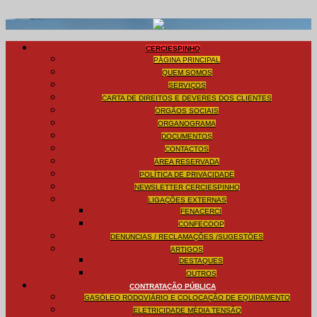
CERCIESPINHO
PÁGINA PRINCIPAL
QUEM SOMOS
SERVIÇOS
CARTA DE DIREITOS E DEVERES DOS CLIENTES
ÓRGÃOS SOCIAIS
ORGANOGRAMA
DOCUMENTOS
CONTACTOS
ÁREA RESERVADA
POLÍTICA DE PRIVACIDADE
NEWSLETTER CERCIESPINHO
LIGAÇÕES EXTERNAS
FENACERCI
CONFECOOP
DENUNCIAS / RECLAMAÇÕES /SUGESTÕES
ARTIGOS
DESTAQUES
OUTROS
CONTRATAÇÃO PÚBLICA
GASÓLEO RODOVIÁRIO E COLOCAÇÃO DE EQUIPAMENTO
ELETRICIDADE MÉDIA TENSÃO