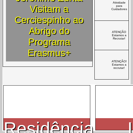
Atividade
Visitam a
para
Cuidadores
Cerciespinho ao
Abrigo do
ATENÇÃO
Estamos a
Programa
Recrutar!
Erasmus+
ATENÇÃO!
Estamos a
recrutar!
Residência