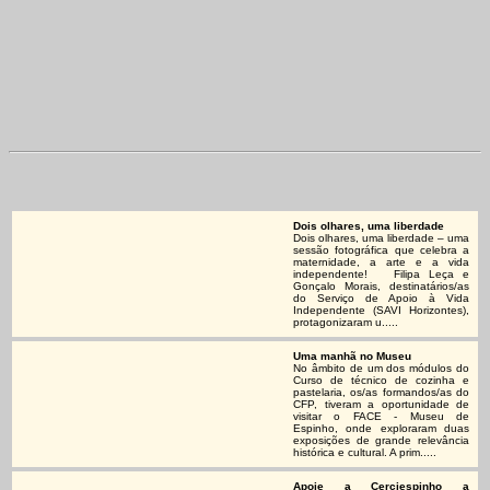
Dois olhares, uma liberdade
Dois olhares, uma liberdade – uma
sessão fotográfica que celebra a
maternidade, a arte e a vida
independente! Filipa Leça e
Gonçalo Morais, destinatários/as
do Serviço de Apoio à Vida
Independente (SAVI Horizontes),
protagonizaram u.....
Uma manhã no Museu
No âmbito de um dos módulos do
Curso de técnico de cozinha e
pastelaria, os/as formandos/as do
CFP, tiveram a oportunidade de
visitar o FACE - Museu de
Espinho, onde exploraram duas
exposições de grande relevância
histórica e cultural. A prim.....
Apoie a Cerciespinho a