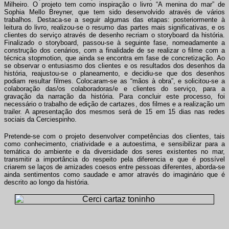
Milheiro. O projeto tem como inspiração o livro “A menina do mar” de
Sophia Mello Breyner, que tem sido desenvolvido através de vários
trabalhos. Destaca-se a seguir algumas das etapas: posteriormente à
leitura do livro, realizou-se o resumo das partes mais significativas, e os
clientes do serviço através de desenho recriam o storyboard da história.
Finalizado o storyboard, passou-se à seguinte fase, nomeadamente a
construção dos cenários, com a finalidade de se realizar o filme com a
técnica stopmotion, que ainda se encontra em fase de concretização. Ao
se observar o entusiasmo dos clientes e os resultados dos desenhos da
história, reajustou-se o planeamento, e decidiu-se que dos desenhos
podiam resultar filmes. Colocaram-se as “mãos à obra”, e solicitou-se a
colaboração das/os colaboradoras/e e clientes do serviço, para a
gravação da narração da história. Para concluir este processo, foi
necessário o trabalho de edição de cartazes, dos filmes e a realização um
trailer. A apresentação dos mesmos será de 15 em 15 dias nas redes
sociais da Cerciespinho.
Pretende-se com o projeto desenvolver competências dos clientes, tais
como conhecimento, criatividade e a autoestima, e sensibilizar para a
temática do ambiente e da diversidade dos seres existentes no mar,
transmitir a importância do respeito pela diferencia e que é possível
criarem se laços de amizades coesos entre pessoas diferentes, aborda-se
ainda sentimentos como saudade e amor através do imaginário que é
descrito ao longo da história.