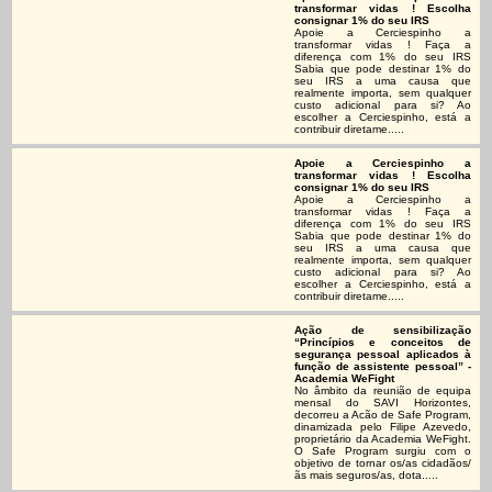
transformar vidas ! Escolha
consignar 1% do seu IRS
Apoie a Cerciespinho a
transformar vidas ! Faça a
diferença com 1% do seu IRS
Sabia que pode destinar 1% do
seu IRS a uma causa que
realmente importa, sem qualquer
custo adicional para si? Ao
escolher a Cerciespinho, está a
contribuir diretame.....
Apoie a Cerciespinho a
transformar vidas ! Escolha
consignar 1% do seu IRS
Apoie a Cerciespinho a
transformar vidas ! Faça a
diferença com 1% do seu IRS
Sabia que pode destinar 1% do
seu IRS a uma causa que
realmente importa, sem qualquer
custo adicional para si? Ao
escolher a Cerciespinho, está a
contribuir diretame.....
Ação de sensibilização
“Princípios e conceitos de
segurança pessoal aplicados à
função de assistente pessoal” -
Academia WeFight
No âmbito da reunião de equipa
mensal do SAVI Horizontes,
decorreu a Acão de Safe Program,
dinamizada pelo Filipe Azevedo,
proprietário da Academia WeFight.
O Safe Program surgiu com o
objetivo de tornar os/as cidadãos/
ãs mais seguros/as, dota.....