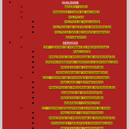
QUALIDADE
MISSÃO / VISÃO
PRIMADOS / CARTA DE VALORES
POLÍTICAS
POLÍTICA DE QUALIDADE
POLÍTICAS DE GESTÃO E INTERVENÇÃO
POLÍTICAS DOS RECURSOS HUMANOS
DOCUMENTOS
SERVIÇOS
CFP - CENTRO DE FORMAÇÃO PROFISSIONAL
FINALIDADE
PRINCÍPIOS DO PROGRAMA DE INTERVENÇÃO
OFERTA FORMATIVA / SERVIÇOS A DISPONIBILIZAR
PROCESSO DE CANDIDATURA
CRONOGRAMA DE FUNCIONAMENTO
CAO - CENTRO DE ATIVIDADES OCUPACIONAIS
FINALIDADE / DESTINATÁRIOS
PRINCÍPIOS DO PROGRAMA DE INTERVENÇÃO
DOMÍNIOS DE INTERVENÇÃO
PROCESSO DE CANDIDATURA
HORÁRIOS / CONTACTOS
CC - CENTRO DOMUNITÁRIO DA PONTE DE ANTA
FINALIDADE / DESTINATÁRIOS
PRINCÍPIOS DO PROGRAMA DE INTERVENÇÃO
ATIVIDADES / SERVIÇOS A DISPONIBILIZAR
PROCESSO DE CANDIDATURA