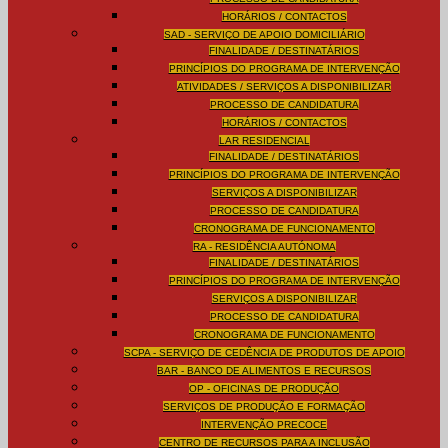
HORÁRIOS / CONTACTOS
SAD - SERVIÇO DE APOIO DOMICILIÁRIO
FINALIDADE / DESTINATÁRIOS
PRINCÍPIOS DO PROGRAMA DE INTERVENÇÃO
ATIVIDADES / SERVIÇOS A DISPONIBILIZAR
PROCESSO DE CANDIDATURA
HORÁRIOS / CONTACTOS
LAR RESIDENCIAL
FINALIDADE / DESTINATÁRIOS
PRINCÍPIOS DO PROGRAMA DE INTERVENÇÃO
SERVIÇOS A DISPONIBILIZAR
PROCESSO DE CANDIDATURA
CRONOGRAMA DE FUNCIONAMENTO
RA - RESIDÊNCIA AUTÓNOMA
FINALIDADE / DESTINATÁRIOS
PRINCÍPIOS DO PROGRAMA DE INTERVENÇÃO
SERVIÇOS A DISPONIBILIZAR
PROCESSO DE CANDIDATURA
CRONOGRAMA DE FUNCIONAMENTO
SCPA - SERVIÇO DE CEDÊNCIA DE PRODUTOS DE APOIO
BAR - BANCO DE ALIMENTOS E RECURSOS
OP - OFICINAS DE PRODUÇÃO
SERVIÇOS DE PRODUÇÃO E FORMAÇÃO
INTERVENÇÃO PRECOCE
CENTRO DE RECURSOS PARA A INCLUSÃO